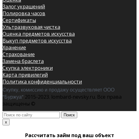
Залог украшений
Полировка часов
Сертификаты
Ультразвуковая чистка
Оценка предметов искусства
Выкуп предметов искусства
Хранение
Страхование
Замена браслета
Скупка электроники
Карта привилегий
Политика конфиденциальности
Скупку, комиссию и продажу осуществляет ООО
"Буржуа"
2015-2023. lombard-nevsky.ru. Все права
защищены ©
Поиск
по
x
сайту
Рассчитать займ под ваш объект