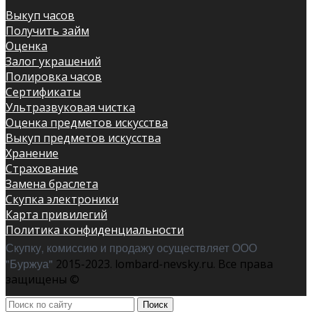
Выкуп часов
Получить займ
Оценка
Залог украшений
Полировка часов
Сертификаты
Ультразвуковая чистка
Оценка предметов искусства
Выкуп предметов искусства
Хранение
Страхование
Замена браслета
Скупка электроники
Карта привилегий
Политика конфиденциальности
Скупку, комиссию и продажу осуществляет ООО
"Буржуа"
2015-2023. lombard-nevsky.ru. Все права
защищены ©
Поиск