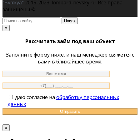
"Буржуа"
2015-2023. lombard-nevsky.ru. Все права
защищены ©
Поиск
по
x
сайту
Рассчитать займ под ваш объект
Заполните форму ниже, и наш менеджер свяжется с
вами в ближайшее время.
даю согласие на
обработку персональных
данных
x