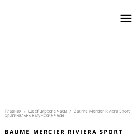
Главная
/
Швейцарские часы
/
Baume Mercier Riviera Sport
оригинальные мужские часы
BAUME MERCIER RIVIERA SPORT