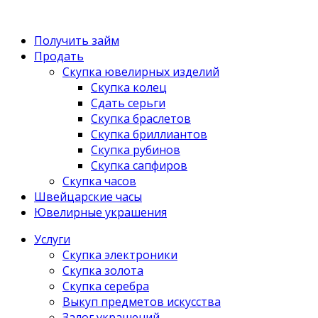
Получить займ
Продать
Скупка ювелирных изделий
Скупка колец
Сдать серьги
Скупка браслетов
Скупка бриллиантов
Скупка рубинов
Скупка сапфиров
Скупка часов
Швейцарские часы
Ювелирные украшения
Услуги
Скупка электроники
Скупка золота
Скупка серебра
Выкуп предметов искусства
Залог украшений