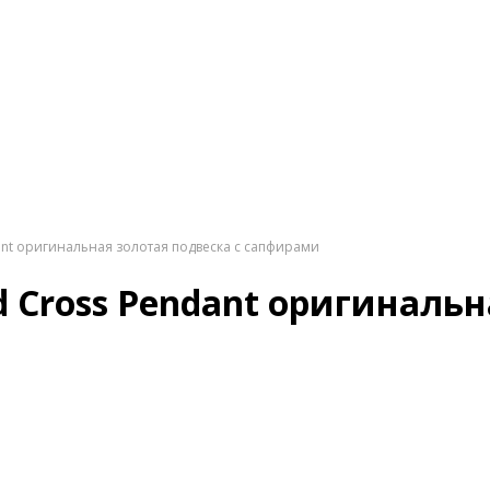
ndant оригинальная золотая подвеска с сапфирами
ld Cross Pendant оригиналь