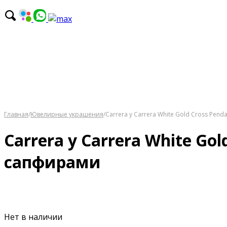
Главная
/
Ювелирные украшения
/
Carrera y Carrera White Gold Cross Pe
Carrera y Carrera White Go
сапфирами
Нет в наличии