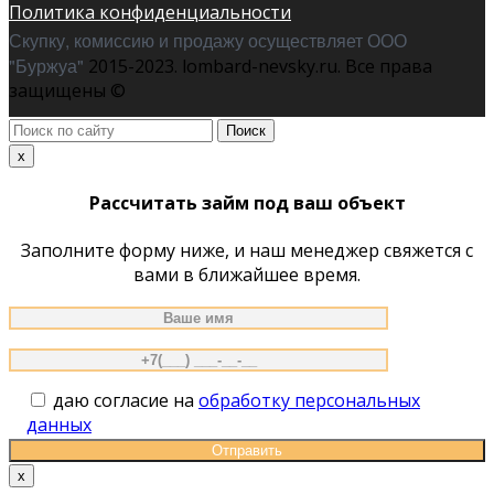
Политика конфиденциальности
Скупку, комиссию и продажу осуществляет ООО
"Буржуа"
2015-2023. lombard-nevsky.ru. Все права
защищены ©
Поиск
по
x
сайту
Рассчитать займ под ваш объект
Заполните форму ниже, и наш менеджер свяжется с
вами в ближайшее время.
даю согласие на
обработку персональных
данных
x