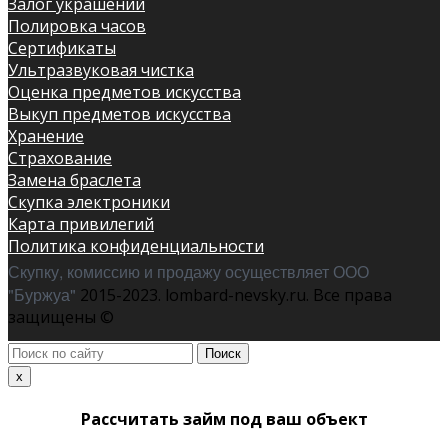
Залог украшений
Полировка часов
Сертификаты
Ультразвуковая чистка
Оценка предметов искусства
Выкуп предметов искусства
Хранение
Страхование
Замена браслета
Скупка электроники
Карта привилегий
Политика конфиденциальности
Скупку, комиссию и продажу осуществляет ООО
"Буржуа"
2015-2023. lombard-nevsky.ru. Все права
защищены ©
Поиск
по
x
сайту
Рассчитать займ под ваш объект