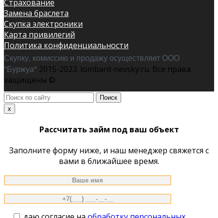
Страхование
Замена браслета
Скупка электроники
Карта привилегий
Политика конфиденциальности
Скупку, комиссию и продажу осуществляет ООО
"Буржуа"
2015-2023. lombard-nevsky.ru. Все права
защищены ©
Поиск
по
x
сайту
Рассчитать займ под ваш объект
Заполните форму ниже, и наш менеджер свяжется с
вами в ближайшее время.
даю согласие на
обработку персональных