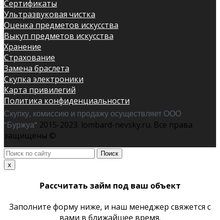
Сертификаты
Ультразвуковая чистка
Оценка предметов искусства
Выкуп предметов искусства
Хранение
Страхование
Замена браслета
Скупка электроники
Карта привилегий
Политика конфиденциальности
Скупку, комиссию и продажу осуществляет ООО
"Буржуа"
2015-2023. lombard-nevsky.ru. Все права
защищены ©
Поиск
по
x
сайту
Рассчитать займ под ваш объект
Заполните форму ниже, и наш менеджер свяжется с
вами в ближайшее время.