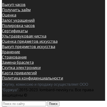
Выкуп часов
Получить займ
Оценка
Залог украшений
Полировка часов
Сертификаты
Ультразвуковая чистка
Оценка предметов искусства
Выкуп предметов искусства
Хранение
Страхование
Замена браслета
Скупка электроники
Карта привилегий
Политика конфиденциальности
Скупку, комиссию и продажу осуществляет ООО
"Буржуа"
2015-2023. lombard-nevsky.ru. Все права
защищены ©
Поиск