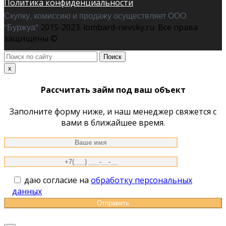
Политика конфиденциальности
Скупку, комиссию и продажу осуществляет ООО
"Буржуа"
2015-2023. lombard-nevsky.ru. Все права
защищены ©
Поиск
по
x
сайту
Рассчитать займ под ваш объект
Заполните форму ниже, и наш менеджер свяжется с
вами в ближайшее время.
даю согласие на
обработку персональных
данных