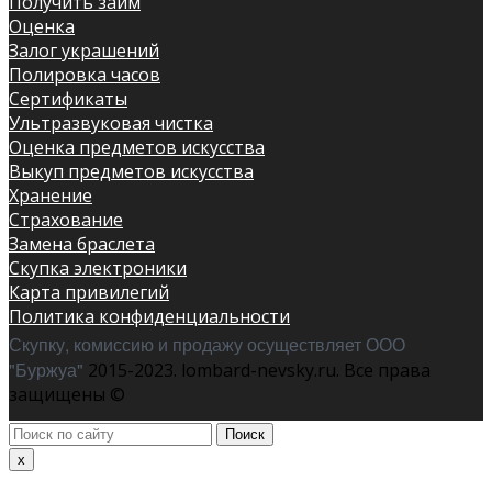
Получить займ
Оценка
Залог украшений
Полировка часов
Сертификаты
Ультразвуковая чистка
Оценка предметов искусства
Выкуп предметов искусства
Хранение
Страхование
Замена браслета
Скупка электроники
Карта привилегий
Политика конфиденциальности
Скупку, комиссию и продажу осуществляет ООО
"Буржуа"
2015-2023. lombard-nevsky.ru. Все права
защищены ©
Поиск
по
x
сайту