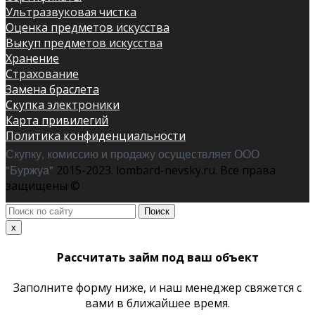
Ультразвуковая чистка
Оценка предметов искусства
Выкуп предметов искусства
Хранение
Страхование
Замена браслета
Скупка электроники
Карта привилегий
Политика конфиденциальности
Скупку, комиссию и продажу осуществляет ООО
"Буржуа"
2015-2023. lombard-nevsky.ru. Все права
защищены ©
Поиск
по
x
сайту
Рассчитать займ под ваш объект
Заполните форму ниже, и наш менеджер свяжется с
вами в ближайшее время.