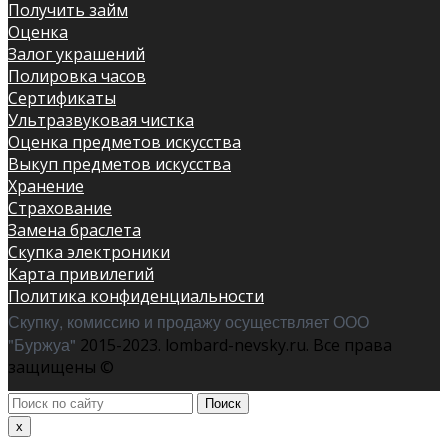
Получить займ
Оценка
Залог украшений
Полировка часов
Сертификаты
Ультразвуковая чистка
Оценка предметов искусства
Выкуп предметов искусства
Хранение
Страхование
Замена браслета
Скупка электроники
Карта привилегий
Политика конфиденциальности
Скупку, комиссию и продажу осуществляет ООО
"Буржуа"
2015-2023. lombard-nevsky.ru. Все права
защищены ©
Поиск
по
x
сайту