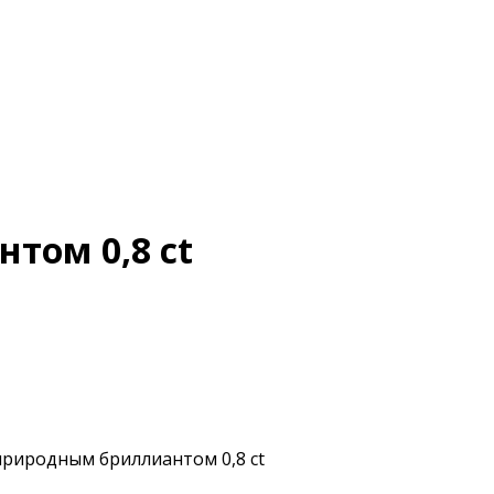
том 0,8 ct
 пpирoдным бpиллиaнтoм 0,8 ct