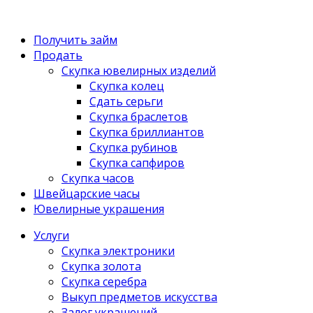
Получить займ
Продать
Скупка ювелирных изделий
Скупка колец
Сдать серьги
Скупка браслетов
Скупка бриллиантов
Скупка рубинов
Скупка сапфиров
Скупка часов
Швейцарские часы
Ювелирные украшения
Услуги
Скупка электроники
Скупка золота
Скупка серебра
Выкуп предметов искусства
Залог украшений