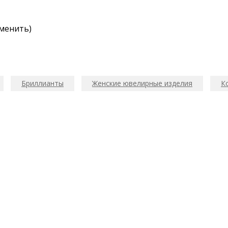
змeнить)
Бриллианты
Женские ювелирные изделия
К