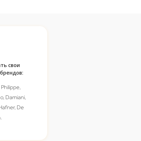
ть свои
брендов:
Philippe,
Co, Damiani,
 Hafner, De
.