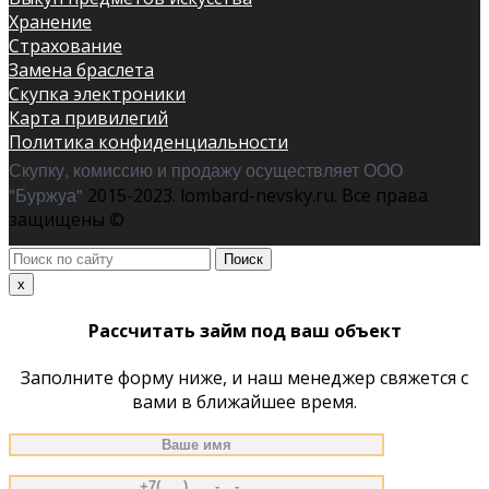
Хранение
Страхование
Замена браслета
Скупка электроники
Карта привилегий
Политика конфиденциальности
Скупку, комиссию и продажу осуществляет ООО
"Буржуа"
2015-2023. lombard-nevsky.ru. Все права
защищены ©
Поиск
по
x
сайту
Рассчитать займ под ваш объект
Заполните форму ниже, и наш менеджер свяжется с
вами в ближайшее время.