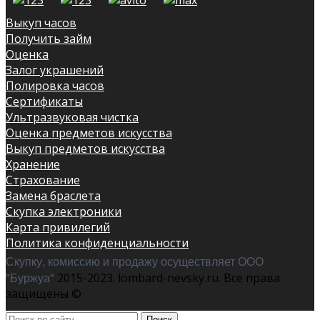
Выкуп часов
Получить займ
Оценка
Залог украшений
Полировка часов
Сертификаты
Ультразвуковая чистка
Оценка предметов искусства
Выкуп предметов искусства
Хранение
Страхование
Замена браслета
Скупка электроники
Карта привилегий
Политика конфиденциальности
Скупку, комиссию и продажу осуществляет ООО
"Буржуа"
2015-2023. lombard-nevsky.ru. Все права
защищены ©
Поиск