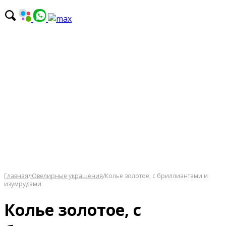
Главная
/
Ювелирные украшения
/
Колье золотое, с бриллиантами и
изумрудами
Колье золотое, с