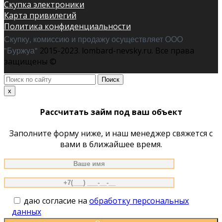
Скупка электроники
Карта привилегий
Политика конфиденциальности
Скупку, комиссию и продажу осуществляет ООО
"Буржуа"
2015-2023. lombard-nevsky.ru. Все права
защищены ©
Поиск
по
x
сайту
Рассчитать займ под ваш объект
Заполните форму ниже, и наш менеджер свяжется с
вами в ближайшее время.
даю согласие на
обработку персональных
данных