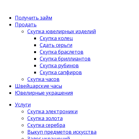
Получить займ
Продать
Скупка ювелирных изделий
Скупка колец
Сдать серьги
Скупка браслетов
Скупка бриллиантов
Скупка рубинов
Скупка сапфиров
Скупка часов
Швейцарские часы
Ювелирные украшения
Услуги
Скупка электроники
Скупка золота
Скупка серебра
Выкуп предметов искусства
Залог украшений