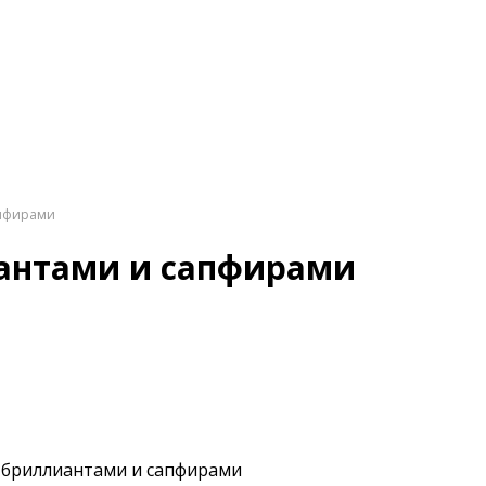
aпфирами
иантами и сaпфирами
 бриллиантами и caпфиpами