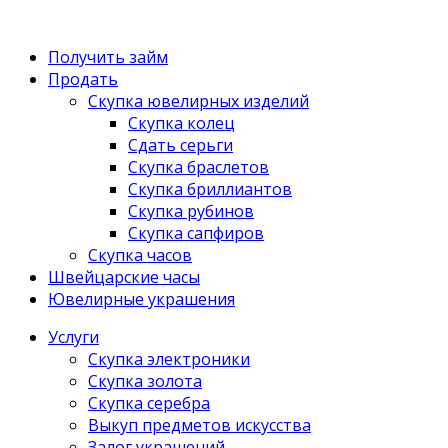
Получить займ
Продать
Скупка ювелирных изделий
Скупка колец
Сдать серьги
Скупка браслетов
Скупка бриллиантов
Скупка рубинов
Скупка сапфиров
Скупка часов
Швейцарские часы
Ювелирные украшения
Услуги
Скупка электроники
Скупка золота
Скупка серебра
Выкуп предметов искусства
Залог украшений