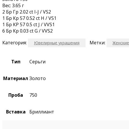
Вес: 3.65 г
2 Бр Гр 2.02 ct I-J / VS2
1 Бр Кр 57 0.52 ct H / VS1
1 Бр КР 57 0.5 ct J / VVS1
6 Бр Кр 0.03 ct G / VVS2
Категория:
Метки:
Ювелирные украшения
Женские
Тип
Серьги
Материал
Золото
Проба
750
Вставка
Бриллиант