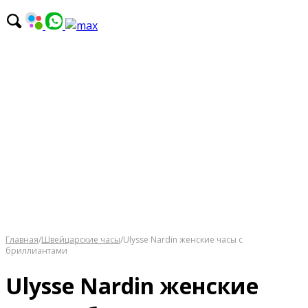
Главная
/
Швейцарские часы
/
Ulysse Nardin женские часы с
бриллиантами
Ulysse Nardin женские