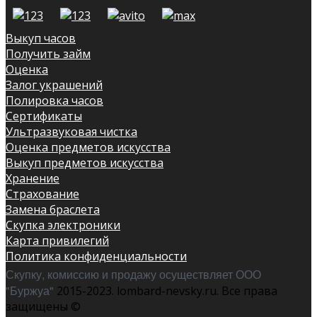
Выкуп часов
Получить займ
Оценка
Залог украшений
Полировка часов
Сертификаты
Ультразвуковая чистка
Оценка предметов искусства
Выкуп предметов искусства
Хранение
Страхование
Замена браслета
Скупка электроники
Карта привилегий
Политика конфиденциальности
Скупку, комиссию и продажу осуществляет ООО
"Буржуа"
2015-2023. lombard-nevsky.ru. Все права
защищены ©