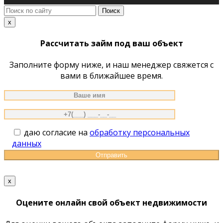
Поиск
по
x
сайту
Рассчитать займ под ваш объект
Заполните форму ниже, и наш менеджер свяжется с
вами в ближайшее время.
даю согласие на
обработку персональных
данных
x
Оцените онлайн свой объект недвижимости