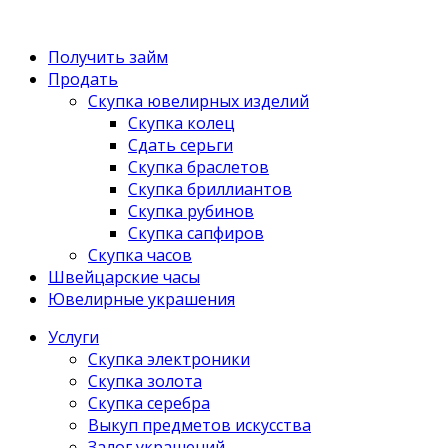
Получить займ
Продать
Скупка ювелирных изделий
Скупка колец
Сдать серьги
Скупка браслетов
Скупка бриллиантов
Скупка рубинов
Скупка сапфиров
Скупка часов
Швейцарские часы
Ювелирные украшения
Услуги
Скупка электроники
Скупка золота
Скупка серебра
Выкуп предметов искусства
Залог украшений