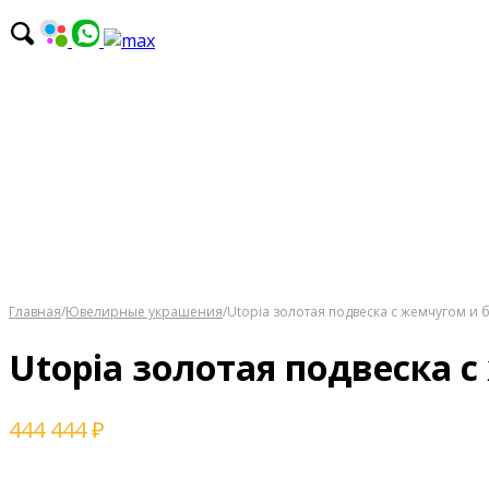
Главная
/
Ювелирные украшения
/
Utopia золотая подвеска с жемчугом и
Utopia золотая подвеска
444 444
₽