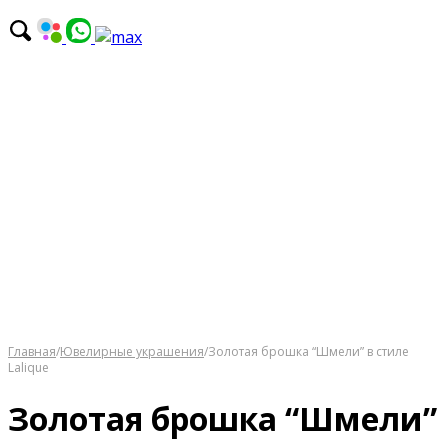
Главная
/
Ювелирные украшения
/
Золотая брошка “Шмели” в стиле
Lalique
Золотая брошка “Шмели”