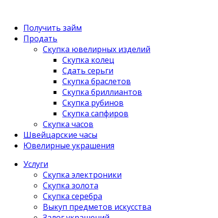
Получить займ
Продать
Скупка ювелирных изделий
Скупка колец
Сдать серьги
Скупка браслетов
Скупка бриллиантов
Скупка рубинов
Скупка сапфиров
Скупка часов
Швейцарские часы
Ювелирные украшения
Услуги
Скупка электроники
Скупка золота
Скупка серебра
Выкуп предметов искусства
Залог украшений