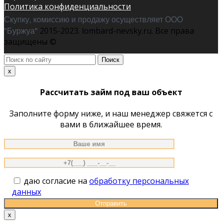
Политика конфиденциальности
Скупку, комиссию и продажу осуществляет ООО
"Буржуа"
2015-2023. lombard-nevsky.ru. Все права
защищены ©
Поиск
по
x
сайту
Рассчитать займ под ваш объект
Заполните форму ниже, и наш менеджер свяжется с
вами в ближайшее время.
даю согласие на
обработку персональных
данных
x