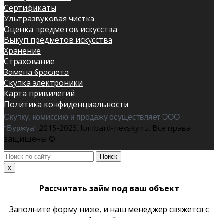
Сертификаты
Ультразвуковая чистка
Оценка предметов искусства
Выкуп предметов искусства
Хранение
Страхование
Замена браслета
Скупка электроники
Карта привилегий
Политика конфиденциальности
Скупку, комиссию и продажу осуществляет ООО
"Буржуа"
2015-2023. lombard-nevsky.ru. Все права
защищены ©
Поиск
по
x
сайту
Рассчитать займ под ваш объект
Заполните форму ниже, и наш менеджер свяжется с