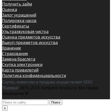
Получить займ
Оценка
Залог украшений
Полировка часов
Сертификаты
Ультразвуковая чистка
Оценка предметов искусства
Выкуп предметов искусства
Хранение
Страхование
Замена браслета
Скупка электроники
Карта привилегий
Политика конфиденциальности
Скупку, комиссию и продажу осуществляет ООО
"Буржуа"
2015-2023. lombard-nevsky.ru. Все права
защищены ©
Поиск
по
x