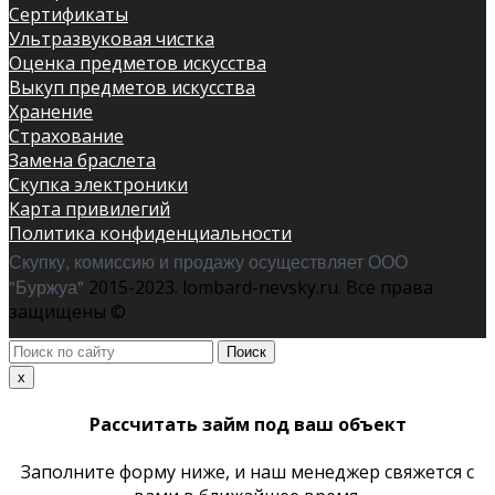
Сертификаты
Ультразвуковая чистка
Оценка предметов искусства
Выкуп предметов искусства
Хранение
Страхование
Замена браслета
Скупка электроники
Карта привилегий
Политика конфиденциальности
Скупку, комиссию и продажу осуществляет ООО
"Буржуа"
2015-2023. lombard-nevsky.ru. Все права
защищены ©
Поиск
по
x
сайту
Рассчитать займ под ваш объект
Заполните форму ниже, и наш менеджер свяжется с