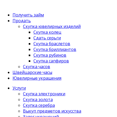
Получить займ
Продать
Скупка ювелирных изделий
Скупка колец
Сдать серьги
Скупка браслетов
Скупка бриллиантов
Скупка рубинов
Скупка сапфиров
Скупка часов
Швейцарские часы
Ювелирные украшения
Услуги
Скупка электроники
Скупка золота
Скупка серебра
Выкуп предметов искусства
Залог украшений