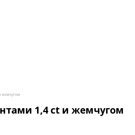
 и жемчугом
нтами 1,4 ct и жемчугом