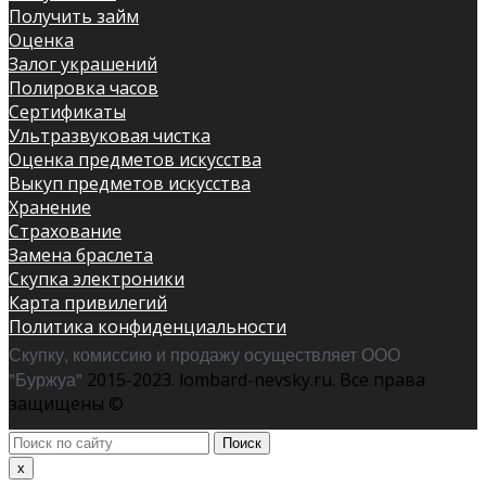
Получить займ
Оценка
Залог украшений
Полировка часов
Сертификаты
Ультразвуковая чистка
Оценка предметов искусства
Выкуп предметов искусства
Хранение
Страхование
Замена браслета
Скупка электроники
Карта привилегий
Политика конфиденциальности
Скупку, комиссию и продажу осуществляет ООО
"Буржуа"
2015-2023. lombard-nevsky.ru. Все права
защищены ©
Поиск
по
x