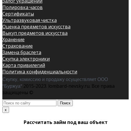
Залог украшений
Полировка часов
Сертификаты
Ультразвуковая чистка
Оценка предметов искусства
Выкуп предметов искусства
Хранение
Страхование
Замена браслета
Скупка электроники
Карта привилегий
Политика конфиденциальности
Скупку, комиссию и продажу осуществляет ООО
"Буржуа"
2015-2023. lombard-nevsky.ru. Все права
защищены ©
Поиск
по
x
сайту
Рассчитать займ под ваш объект