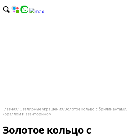
Главная
/
Ювелирные украшения
/
Золотое кольцо с бриллиантами,
кораллом и авантюрином
Золотое кольцо с