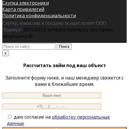
Скупка электроники
Карта привилегий
Политика конфиденциальности
Скупку, комиссию и продажу осуществляет ООО
"Буржуа"
2015-2023. lombard-nevsky.ru. Все права
защищены ©
Поиск
по
x
сайту
Рассчитать займ под ваш объект
Заполните форму ниже, и наш менеджер свяжется с
вами в ближайшее время.
даю согласие на
обработку персональных
данных