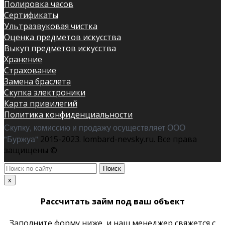
Полировка часов
Сертификаты
Ультразвуковая чистка
Оценка предметов искусства
Выкуп предметов искусства
Хранение
Страхование
Замена браслета
Скупка электроники
Карта привилегий
Политика конфиденциальности
Скупку, комиссию и продажу осуществляет ООО
"Буржуа"
2015-2023. lombard-nevsky.ru. Все права
защищены ©
Поиск
по
x
сайту
Рассчитать займ под ваш объект
Заполните форму ниже, и наш менеджер свяжется с