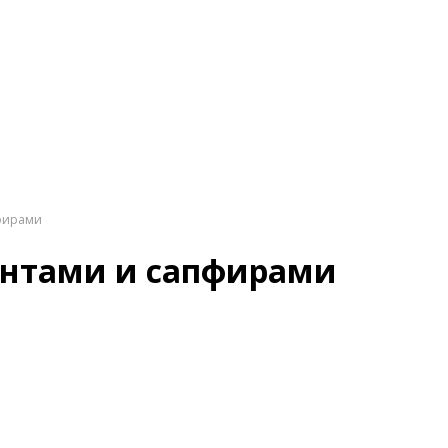
пфирами
антами и сапфирами