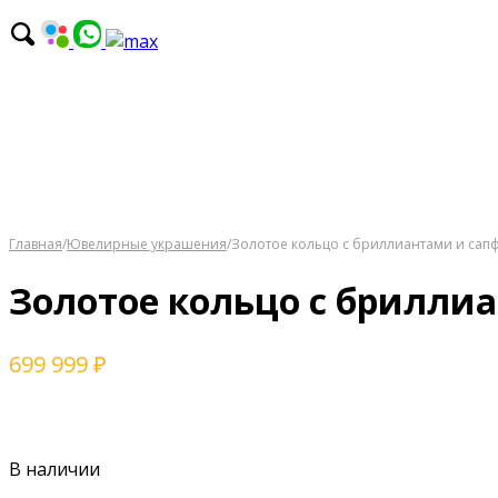
Главная
/
Ювелирные украшения
/
Золотое кольцо с бриллиантами и са
Золотое кольцо с брилли
699 999
₽
В наличии