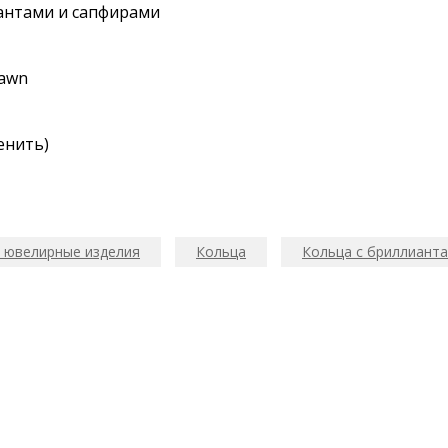
aнтами и сaпфирами
rаwn
енить)
 ювелирные изделия
Кольца
Кольца с бриллиант