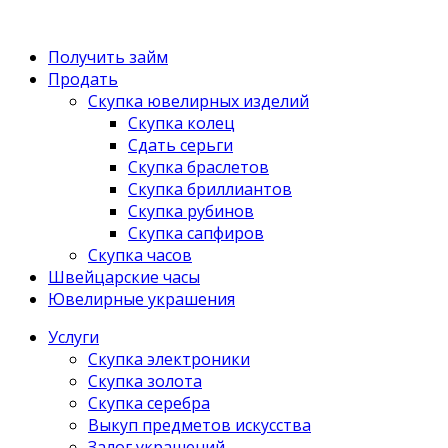
Получить займ
Продать
Скупка ювелирных изделий
Скупка колец
Сдать серьги
Скупка браслетов
Скупка бриллиантов
Скупка рубинов
Скупка сапфиров
Скупка часов
Швейцарские часы
Ювелирные украшения
Услуги
Скупка электроники
Скупка золота
Скупка серебра
Выкуп предметов искусства
Залог украшений