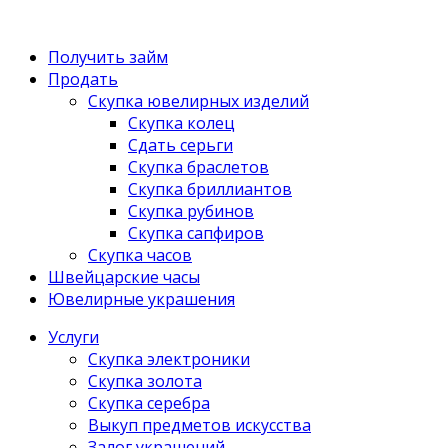
Получить займ
Продать
Скупка ювелирных изделий
Скупка колец
Сдать серьги
Скупка браслетов
Скупка бриллиантов
Скупка рубинов
Скупка сапфиров
Скупка часов
Швейцарские часы
Ювелирные украшения
Услуги
Скупка электроники
Скупка золота
Скупка серебра
Выкуп предметов искусства
Залог украшений