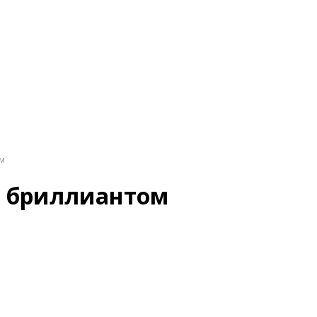
ом
 с бриллиантом