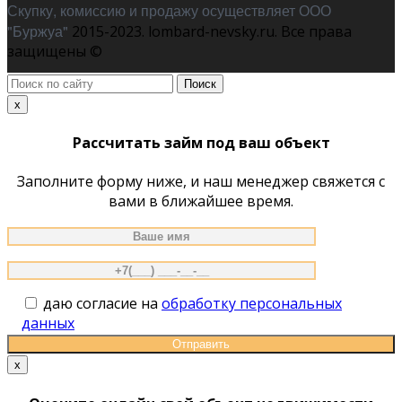
Скупку, комиссию и продажу осуществляет ООО
"Буржуа"
2015-2023. lombard-nevsky.ru. Все права
защищены ©
Поиск
по
x
сайту
Рассчитать займ под ваш объект
Заполните форму ниже, и наш менеджер свяжется с
вами в ближайшее время.
даю согласие на
обработку персональных
данных
x