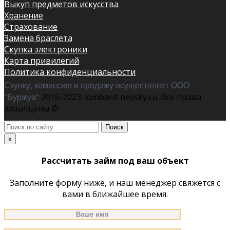
Выкуп предметов искусства
Хранение
Страхование
Замена браслета
Скупка электроники
Карта привилегий
Политика конфиденциальности
Скупку, комиссию и продажу осуществляет ООО
"Буржуа"
2015-2023. lombard-nevsky.ru. Все права
защищены ©
Поиск
по
x
сайту
Рассчитать займ под ваш объект
Заполните форму ниже, и наш менеджер свяжется с
вами в ближайшее время.