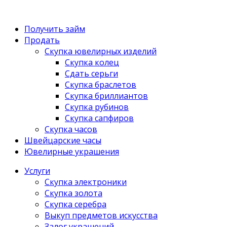
Получить займ
Продать
Скупка ювелирных изделий
Скупка колец
Сдать серьги
Скупка браслетов
Скупка бриллиантов
Скупка рубинов
Скупка сапфиров
Скупка часов
Швейцарские часы
Ювелирные украшения
Услуги
Скупка электроники
Скупка золота
Скупка серебра
Выкуп предметов искусства
Залог украшений