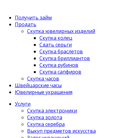
Получить займ
Продать
Скупка ювелирных изделий
Скупка колец
Сдать серьги
Скупка браслетов
Скупка бриллиантов
Скупка рубинов
Скупка сапфиров
Скупка часов
Швейцарские часы
Ювелирные украшения
Услуги
Скупка электроники
Скупка золота
Скупка серебра
Выкуп предметов искусства
Залог украшений