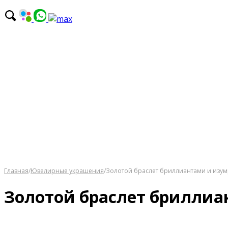
Главная
/
Ювелирные украшения
/
Золотой браслет бриллиантами и изу
Золотой браслет брилли