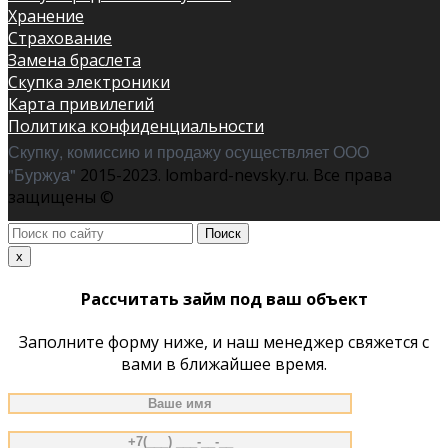
Хранение
Страхование
Замена браслета
Скупка электроники
Карта привилегий
Политика конфиденциальности
Скупку, комиссию и продажу осуществляет ООО
"Буржуа"
2015-2023. lombard-nevsky.ru. Все права
защищены ©
Поиск
по
x
сайту
Рассчитать займ под ваш объект
Заполните форму ниже, и наш менеджер свяжется с
вами в ближайшее время.