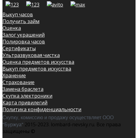
Выкуп часов
Получить займ
Оценка
Залог украшений
Полировка часов
Сертификаты
Ультразвуковая чистка
Оценка предметов искусства
Выкуп предметов искусства
Хранение
Страхование
Замена браслета
Скупка электроники
Карта привилегий
Политика конфиденциальности
Скупку, комиссию и продажу осуществляет ООО
"Буржуа"
2015-2023. lombard-nevsky.ru. Все права
защищены ©