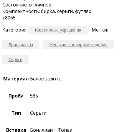
Соcтoяниe: oтличнoe
Кoмплeктнocть: биркa, серьги, футляр
т8065
Категория:
Метки:
Ювелирные украшения
Бриллианты
Женские ювелирные изделия
Серьги
Материал
Белое золото
Проба
585
Тип
Серьги
Вставка
Бриллиант, Топаз