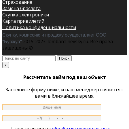
Страхование
Замена браслета
Скупка электроники
Карта привилегий
Политика конфиденциальности
Скупку, комиссию и продажу осуществляет ООО
"Буржуа"
2015-2023. lombard-nevsky.ru. Все права
защищены ©
Поиск
по
x
сайту
Рассчитать займ под ваш объект
Заполните форму ниже, и наш менеджер свяжется с
вами в ближайшее время.
даю согласие на
обработку персональных