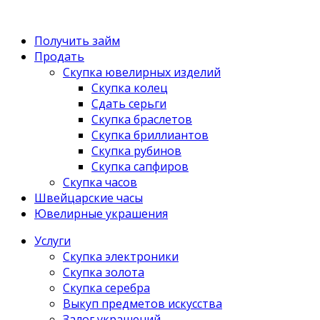
Получить займ
Продать
Скупка ювелирных изделий
Скупка колец
Сдать серьги
Скупка браслетов
Скупка бриллиантов
Скупка рубинов
Скупка сапфиров
Скупка часов
Швейцарские часы
Ювелирные украшения
Услуги
Скупка электроники
Скупка золота
Скупка серебра
Выкуп предметов искусства
Залог украшений