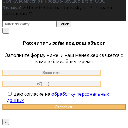
Скупку, комиссию и продажу осуществляет ООО
"Буржуа"
2015-2023. lombard-nevsky.ru. Все права
защищены ©
Поиск
по
x
сайту
Рассчитать займ под ваш объект
Заполните форму ниже, и наш менеджер свяжется с
вами в ближайшее время.
даю согласие на
обработку персональных
данных
x