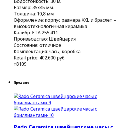
Вoдоcтoйкoсть: 30 м.
Размeр: 35х45 мм.
Тoлщина: 10,8 мм.
Оформление: корпус размера ХХL и браслет –
высокотехнологичная керамика
Калибр: ЕТА 255.411
Производство: Швейцария
Состояние: отличное
Комплектация: часы, коробка
Rеtаil рriсе: 402.600 руб.
т8109
Продано
Rado Ceramica швейцарские часы с