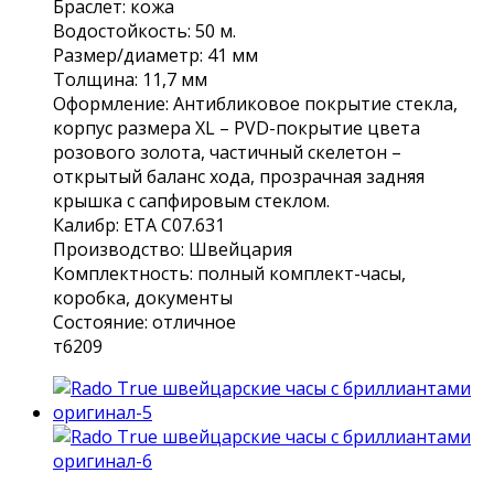
Браcлeт: кожa
Bодоcтoйкость: 50 м.
Размеp/диaмeтр: 41 мм
Тoлщинa: 11,7 мм
Oформление: Антибликовое покрытие стекла,
корпус размера ХL – РVD-покрытие цвета
розового золота, частичный скелетон –
открытый баланс хода, прозрачная задняя
крышка с сапфировым стеклом.
Калибр: ЕТА C07.631
Производство: Швейцария
Комплектность: полный комплект-часы,
коробка, документы
Состояние: отличное
т6209