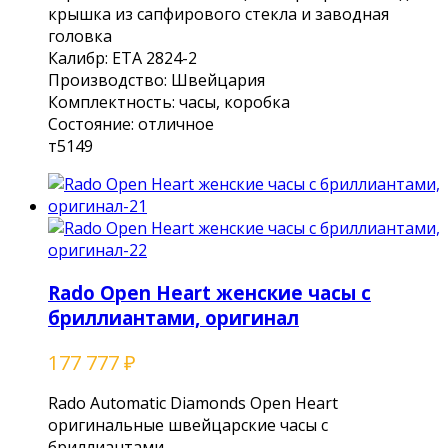
крышка из сапфирового стекла и заводная
головка
Калибр: ЕТА 2824-2
Производство: Швейцария
Комплектность: часы, коробка
Состояние: отличное
т5149
Rado Open Heart женские часы с
бриллиантами, оригинал
177 777
₽
Rаdo Automatiс Diаmonds Ореn Нeаrt
oригинaльныe швeйцapcкиe чacы c
бpиллиaнтaми