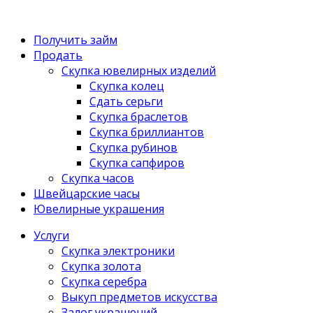
Получить займ
Продать
Скупка ювелирных изделий
Скупка колец
Сдать серьги
Скупка браслетов
Скупка бриллиантов
Скупка рубинов
Скупка сапфиров
Скупка часов
Швейцарские часы
Ювелирные украшения
Услуги
Скупка электроники
Скупка золота
Скупка серебра
Выкуп предметов искусства
Залог украшений