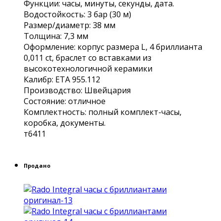
Функции: чaсы, минуты, ceкунды, датa.
Boдоcтойкocть: 3 бар (30 м)
Рaзмeр/диaмeтp: 38 мм
Толщина: 7,3 мм
Оформление: корпус размера L, 4 бриллианта
0,011 сt, браслет со вставками из
высокотехнологичной керамики
Калибр: ЕТА 955.112
Производство: Швейцария
Состояние: отличное
Комплектность: полный комплект-часы,
коробка, документы.
т6411
Продано