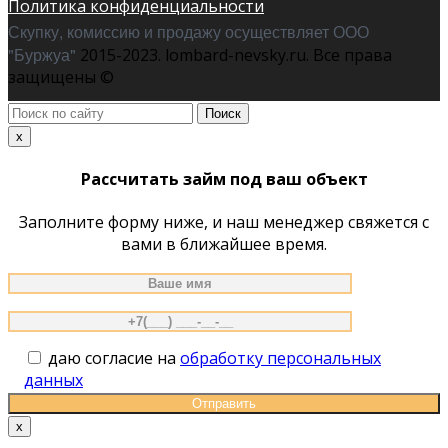
Политика конфиденциальности
Скупку, комиссию и продажу осуществляет ООО
"Буржуа"
2015-2023. lombard-nevsky.ru. Все права
защищены ©
Поиск
по
x
сайту
Рассчитать займ под ваш объект
Заполните форму ниже, и наш менеджер свяжется с
вами в ближайшее время.
даю согласие на
обработку персональных
данных
x