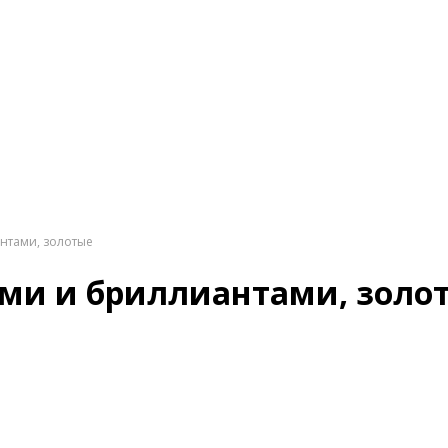
нтами, золотые
ами и бриллиантами, золо