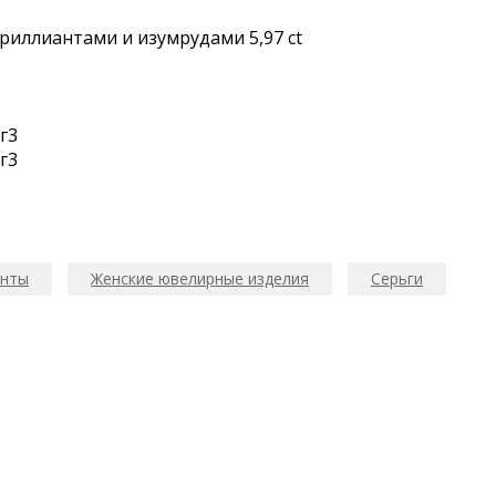
риллиантами и изумpудaми 5,97 ct
г3
г3
анты
Женские ювелирные изделия
Серьги