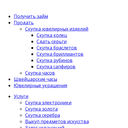
Получить займ
Продать
Скупка ювелирных изделий
Скупка колец
Сдать серьги
Скупка браслетов
Скупка бриллиантов
Скупка рубинов
Скупка сапфиров
Скупка часов
Швейцарские часы
Ювелирные украшения
Услуги
Скупка электроники
Скупка золота
Скупка серебра
Выкуп предметов искусства
Залог украшений