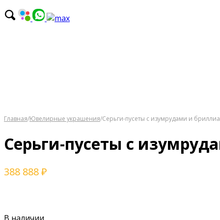
Главная
/
Ювелирные украшения
/
Серьги-пусеты с изумрудами и бриллиа
Серьги-пусеты с изумруд
388 888
₽
В наличии