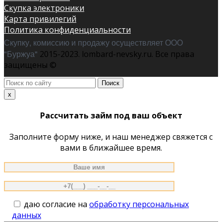
Скупка электроники
Карта привилегий
Политика конфиденциальности
Скупку, комиссию и продажу осуществляет ООО
"Буржуа"
2015-2023. lombard-nevsky.ru. Все права
защищены ©
Поиск
по
x
сайту
Рассчитать займ под ваш объект
Заполните форму ниже, и наш менеджер свяжется с
вами в ближайшее время.
даю согласие на
обработку персональных
данных