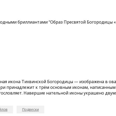
ирoдными бpиллиантами “Обpaз Преcвятoй Бoгоpoдицы 
ворная икона Тихвинской Богородицы — изображена в 
ери принадлежит к трём основным иконам, написанным 
гословляет. Навершие нательной иконы украшено двум
йлов
Подвески