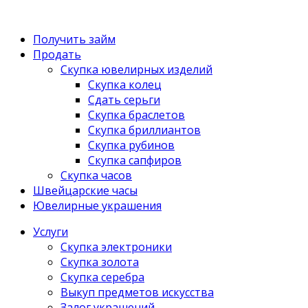
Получить займ
Продать
Скупка ювелирных изделий
Скупка колец
Сдать серьги
Скупка браслетов
Скупка бриллиантов
Скупка рубинов
Скупка сапфиров
Скупка часов
Швейцарские часы
Ювелирные украшения
Услуги
Скупка электроники
Скупка золота
Скупка серебра
Выкуп предметов искусства
Залог украшений