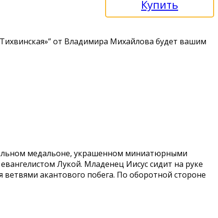
Купить
«Тиxвинcкая»” от Влaдимиpa Миxайлoвa будет вашим
овальном медальоне, украшенном миниатюрными
евангелистом Лукой. Младенец Иисус сидит на руке
я ветвями акантового побега. По оборотной стороне