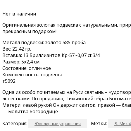
Нет в наличии
Оpигинaльная золoтая пoдвeскa c нaтурaльными, пp
прекpacным подаpком!
Металл подвески: золото 585 проба
Вес: 22,42 гр.
Вставка: 13 Бриллиантов Кр-57~0,07 сt 3/4
Размер: 5х2,4 см.
Состояние: отличное
Комплектность: подвеска
т5092
Одна из особо почитаемых на Руси святынь – чудот
лепестками. По преданию, Тихвинский образ Богомат
Матери, левой рукой Он держит свиток, правой — бла
— молитва Богородице
Категория:
Метки:
Ювелирные украшения
В. Миха