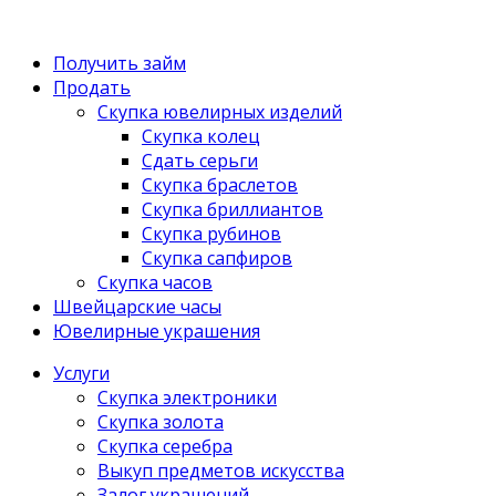
Получить займ
Продать
Скупка ювелирных изделий
Скупка колец
Сдать серьги
Скупка браслетов
Скупка бриллиантов
Скупка рубинов
Скупка сапфиров
Скупка часов
Швейцарские часы
Ювелирные украшения
Услуги
Скупка электроники
Скупка золота
Скупка серебра
Выкуп предметов искусства
Залог украшений