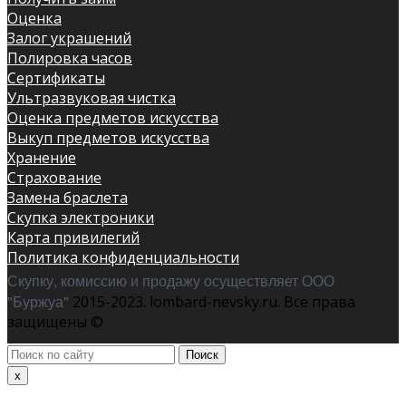
Оценка
Залог украшений
Полировка часов
Сертификаты
Ультразвуковая чистка
Оценка предметов искусства
Выкуп предметов искусства
Хранение
Страхование
Замена браслета
Скупка электроники
Карта привилегий
Политика конфиденциальности
Скупку, комиссию и продажу осуществляет ООО
"Буржуа"
2015-2023. lombard-nevsky.ru. Все права
защищены ©
Поиск
по
x
сайту