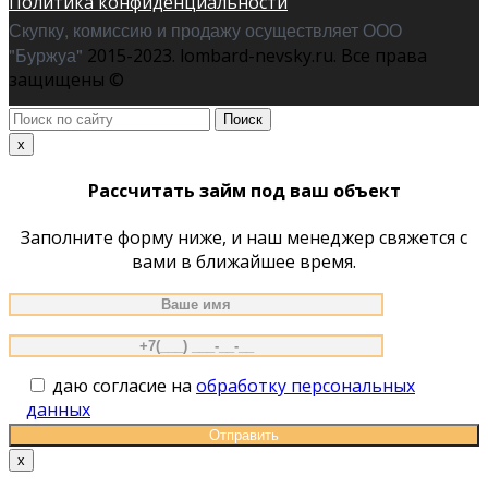
Политика конфиденциальности
Скупку, комиссию и продажу осуществляет ООО
"Буржуа"
2015-2023. lombard-nevsky.ru. Все права
защищены ©
Поиск
по
x
сайту
Рассчитать займ под ваш объект
Заполните форму ниже, и наш менеджер свяжется с
вами в ближайшее время.
даю согласие на
обработку персональных
данных
x