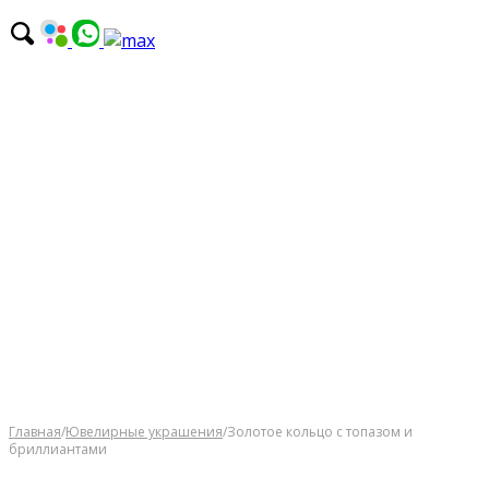
Главная
/
Ювелирные украшения
/
Золотое кольцо с топазом и
бриллиантами