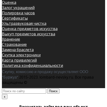
Оценка
Залог украшений
Полировка часов
Сертификаты
Ультразвуковая чистка
Оценка предметов искусства
Выкуп предметов искусства
Хранение
Страхование
Замена браслета
Скупка электроники
Карта привилегий
Политика конфиденциальности
Скупку, комиссию и продажу осуществляет ООО
"Буржуа"
2015-2023. lombard-nevsky.ru. Все права
защищены ©
Поиск
по
x
сайту
Рассчитать займ под ваш объект